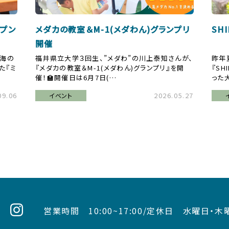
ープン
メダカの教室＆M-1(メダわん)グランプリ
SH
開催
の海の
福井県立大学３回生、”メダわ”の川上泰知さんが、
昨年
た『ミ
『メダカの教室＆M-1(メダわん)グランプリ』を開
『SH
催！🏫開催日は6月7日(…
った
09.06
2026.05.27
イベント
営業時間
10:00~17:00/
定休日 水曜日・木