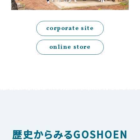
corporate site
online store
歴史からみるGOSHOEN