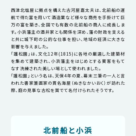
西津北塩屋に拠点を構えた古河屋嘉太夫は、北前船の運
航で得た富を用いて酒造業など様々な商売を手掛けて巨
万の富を築き、全国でも有数の北前船の商人に成長しま
す。小浜藩主の酒井家とも関係を深め、藩の財政を支える
と共に城下町の公的な仕事を担い、地域の経済に大きな
影響を与えました。
「護松園」は、文化12年(1815)に各地の厳選した建築材
を集めて建築され、小浜藩主をはじめとする賓客をもて
なす洗練された美しい場として使われました。
「護松園」という名は、天保4年の夏、幕末三筆の一人と言
われた書家兼画家の貫名海屋（ぬきなかいおく）が訪れた
際、庭の見事な古松を賞でて名付けられたそうです。
北前船と小浜