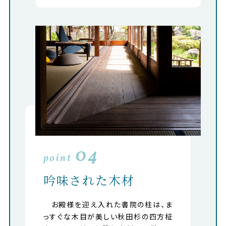
04
point
吟味された木材
お殿様を迎え入れた書院の柱は、ま
っすぐな木目が美しい秋田杉の四方柾