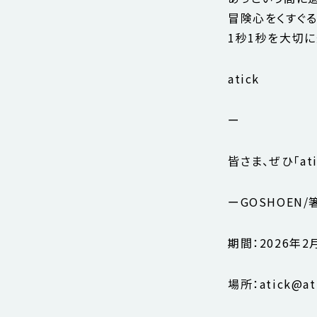
冒険心をくすぐ
1秒1秒を大切
atick
ー
皆さま、ぜひ「at
ーGOSHOEN/箸
期間：2026年2
場所：atick@at