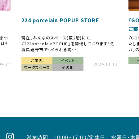
224 porcelain POPUP STORE
『G
ご案内
『まつ
現在、みんなのスペース(蔵2階)にて、
『G
間は5
『224porcelainPOPUP』を開催しております！佐
たし
賀県嬉野市でつくられる陶…
ガ」
ご案内
イベント
04.27
2024.11.12
ワークスペース
その他
営業時間
10:00~17:00/
定休日 水曜日・木