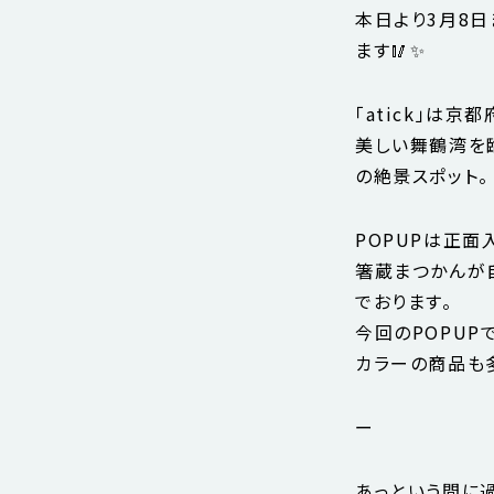
本日より3月8日
ます🥢✨
「atick」は
美しい舞鶴湾を臨
の絶景スポット。
POPUPは正
箸蔵まつかんが
でおります。
今回のPOPU
カラーの商品も多
ー
あっという間に