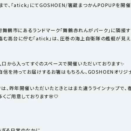
まで、「atick」にてGOSHOEN/箸蔵まつかんPOPUPを
京都府舞鶴市にあるランドマーク「舞鶴赤れんがパーク」に隣接す
む高台に佇む「atick」は、圧巻の海上自衛隊の艦艇が見
面入口から入ってすぐのスペースで開催いただいております✨
自信を持ってお届けするお箸はもちろん、GOSHOENオリジ
Pでは、昨年開催いただいたときとはまた違うラインナップで、
くご用意しております🌸🤍
過ぎる日常のなかに