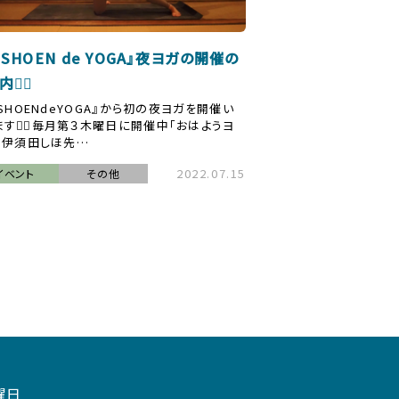
OSHOEN de YOGA』夜ヨガの開催の
🧘‍♀️
OSHOENdeYOGA』から初の夜ヨガを開催い
ます🧘‍♀️毎月第３木曜日に開催中「おはようヨ
の伊須田しほ先…
2022.07.15
イベント
その他
曜日